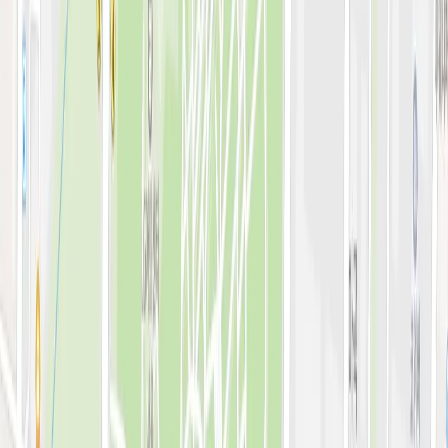
전문 아티클
시술백과
피부 고민별 가이드
시술&가격
이벤트
시술 예약하기
마이페이지