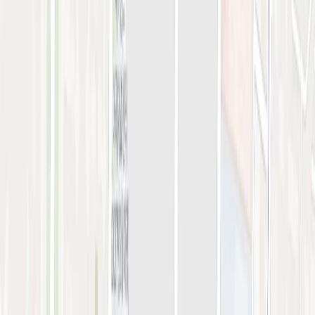
강서점
아비쥬 의원
간이예약창
강서점
STEP 01. 시술 선택
0