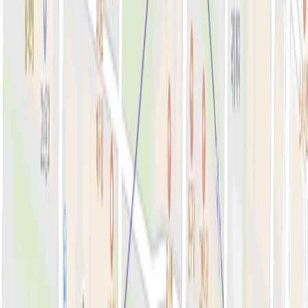
톡신·윤곽