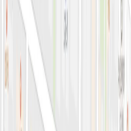
아비쥬의원 소개
병원소개