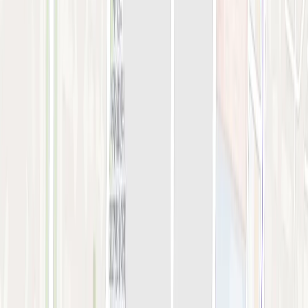
강서점
아비쥬 의원
간이예약창
강서점
STEP 01. 시술 선택
0