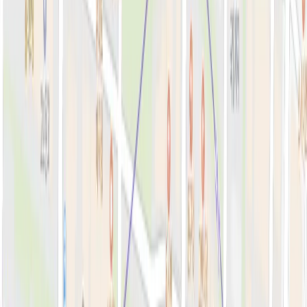
톡신·윤곽