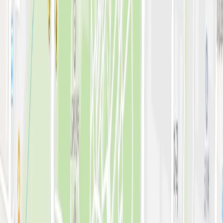
전문 아티클
시술백과
피부 고민별 가이드
시술&가격
이벤트
시술 예약하기
마이페이지