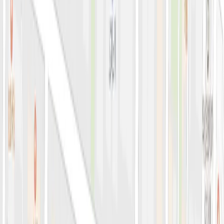
아비쥬의원 소개
병원소개