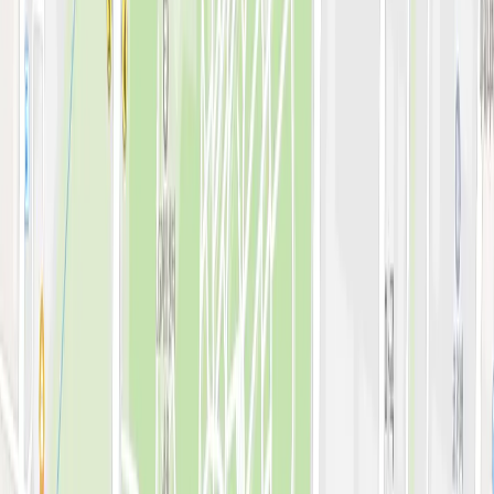
전문 아티클
시술백과
피부 고민별 가이드
시술&가격
이벤트
시술 예약하기
마이페이지