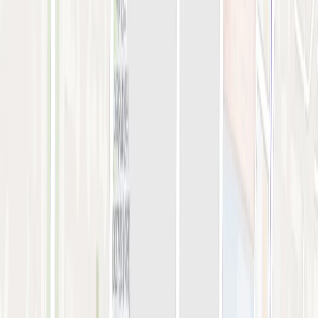
강서점
아비쥬 의원
간이예약창
강서점
STEP 01. 시술 선택
0