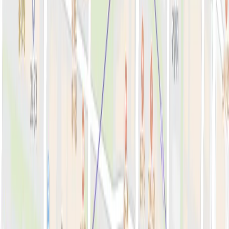
톡신·윤곽