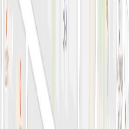
아비쥬의원 소개
병원소개