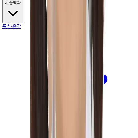
시술백과
톡신·윤곽