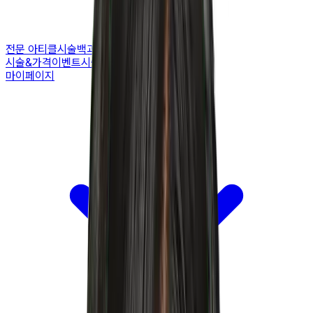
전문 아티클
시술백과
피부 고민별 가이드
시술&가격
이벤트
시술 예약하기
마이페이지