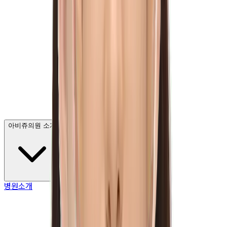
아비쥬의원 소개
병원소개