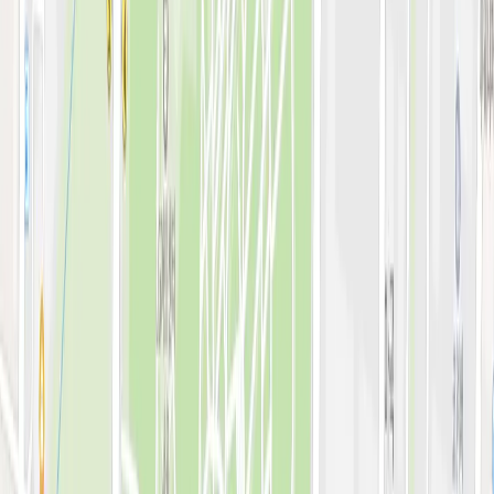
전문 아티클
시술백과
피부 고민별 가이드
시술&가격
이벤트
시술 예약하기
마이페이지