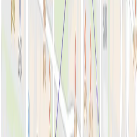
톡신·윤곽