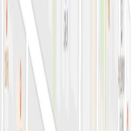
아비쥬의원 소개
병원소개