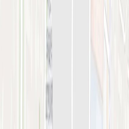
강서점
아비쥬 의원
간이예약창
강서점
STEP 01. 시술 선택
0