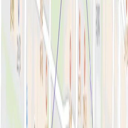
톡신·윤곽