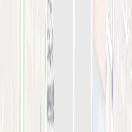
강서점
아비쥬 의원
간이예약창
강서점
STEP 01. 시술 선택
0