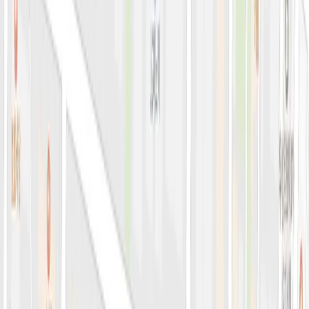
아비쥬의원 소개
병원소개