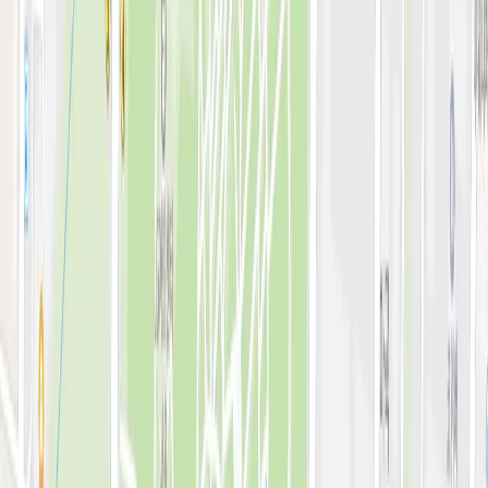
전문 아티클
시술백과
피부 고민별 가이드
시술&가격
이벤트
시술 예약하기
마이페이지