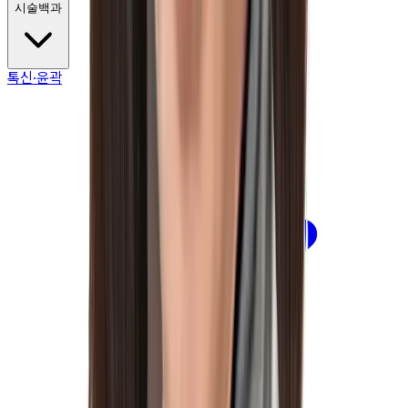
시술백과
톡신·윤곽