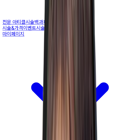
전문 아티클
시술백과
피부 고민별 가이드
시술&가격
이벤트
시술 예약하기
마이페이지