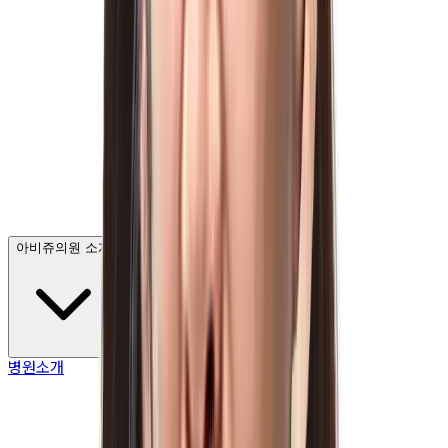
아비쥬의원 소개
병원소개